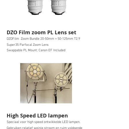
DZO Film zoom PL Lens set
DZOFilm Z
oom Bundle 20-50mm + 50-125mm T2.9
Super35 Parfocal Zoom
L
ens
Swappable PL Mount; Canon EF Included
High Speed LED lampen
Speciaal voor high speed ontwikkelde LED lampen.
Gebruiken relatief weinig stroom en ruim voldoende