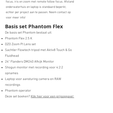
focus, iris en zoom met remote follow focus. Afstand
onderwaterhuis en laptop is standaard beperkt,
echter per project aan te passen. Neem contact op
voor meer info!
Basis set Phantom Flex
De basis set Phantom bestaat uit:
Phantom Flex 2.5 K
DZO Zoom Pl Lens set
Sachtler Flowtech tripod met Aktiv8 Touch & Go
Fluidhead
24” Flanders DM240 Afkijk Monitor
Shogun monitor met recording voor 4:2:2
opnames
Laptop voor aansturing camera en RAW
recordings
Phantom operator
Deze set boeken?
Klik hier voor een p
rijsopgave!